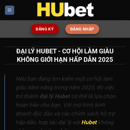
Bỏ
qua
nội
dung
ĐĂNG KÝ
ĐĂNG NHẬP
ĐẠI LÝ HUBET - CƠ HỘI LÀM GIÀU
KHÔNG GIỚI HẠN HẤP DẪN 2025
Nếu bạn đang tìm kiếm một cơ hội làm
giàu tiềm năng trong năm 2025, thì việc
trở thành
đại lý Hubet
có thể là lựa chọn
hoàn hảo cho bạn. Với mô hình kinh
doanh độc đáo và các chính sách hỗ trợ
hấp dẫn, hợp tác đại lý với
Hubet
không