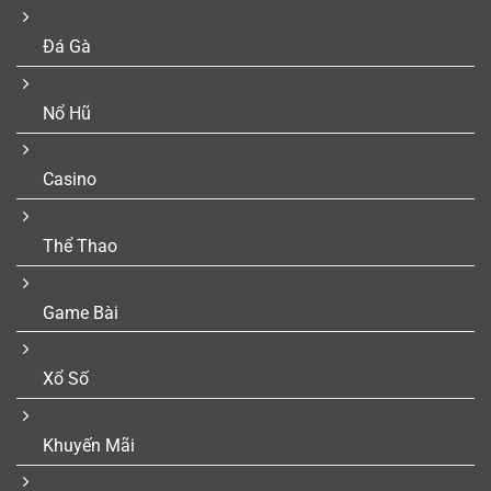
Đá Gà
Nổ Hũ
Casino
Thể Thao
Game Bài
Xổ Số
Khuyến Mãi