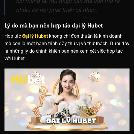
chỉ mang lại thu nhập cao mà còn mở ra
nhiều cơ hội phát triển cá nhân.
Lý do mà bạn nên hợp tác đại lý Hubet
Hợp tác
đại lý Hubet
không chỉ đơn thuần là kinh doanh
mà còn là một hành trình đầy thú vị và thử thách. Dưới đây
là những lý do chính khiến bạn nên xem xét việc hợp tác
với Hubet.