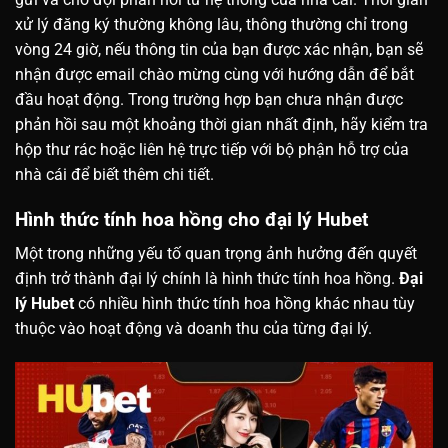
xử lý đăng ký thường không lâu, thông thường chỉ trong
vòng 24 giờ, nếu thông tin của bạn được xác nhận, bạn sẽ
nhận được email chào mừng cùng với hướng dẫn để bắt
đầu hoạt động. Trong trường hợp bạn chưa nhận được
phản hồi sau một khoảng thời gian nhất định, hãy kiểm tra
hộp thư rác hoặc liên hệ trực tiếp với bộ phận hỗ trợ của
nhà cái để biết thêm chi tiết.
Hình thức tính hoa hồng cho đại lý Hubet
Một trong những yếu tố quan trọng ảnh hưởng đến quyết
định trở thành đại lý chính là hình thức tính hoa hồng.
Đại
lý Hubet
có nhiều hình thức tính hoa hồng khác nhau tùy
thuộc vào hoạt động và doanh thu của từng đại lý.