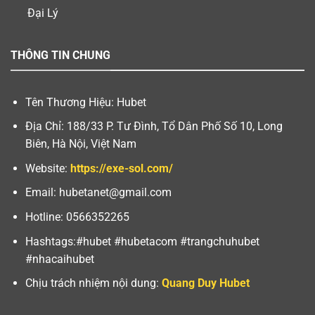
Đại Lý
THÔNG TIN CHUNG
Tên Thương Hiệu: Hubet
Địa Chỉ: 188/33 P. Tư Đình, Tổ Dân Phố Số 10, Long
Biên, Hà Nội, Việt Nam
Website:
https://exe-sol.com/
Email:
hubetanet@gmail.com
Hotline:
0566352265
Hashtags:#hubet #hubetacom #trangchuhubet
#nhacaihubet
Chịu trách nhiệm nội dung:
Quang Duy Hubet