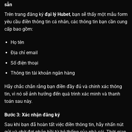
sẵn
Trên trang đăng ký
đại lý Hubet
, bạn sẽ thấy một mẫu form
yêu cầu điền thông tin cá nhân, các thông tin bạn cần cung
cấp bao gồm:
Họ tên
Địa chỉ email
Số điện thoại
Thông tin tài khoản ngân hàng
Hãy chắc chắn rằng bạn điền đầy đủ và chính xác thông
tin, vì nó sẽ ảnh hưởng đến quá trình xác minh và thanh
toán sau này.
Bước 3: Xác nhận đăng ký
Sau khi bạn đã hoàn tất việc điền thông tin, hãy nhấn nút
gửi và chờ đợi phản hồi từ hệ thống của nhà cái. Thời gian