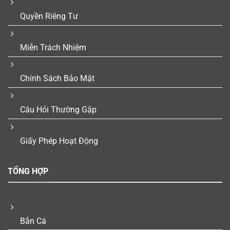
Quyền Riêng Tư
Miễn Trách Nhiệm
Chính Sách Bảo Mật
Câu Hỏi Thường Gặp
Giấy Phép Hoạt Động
TỔNG HỢP
Bắn Cá