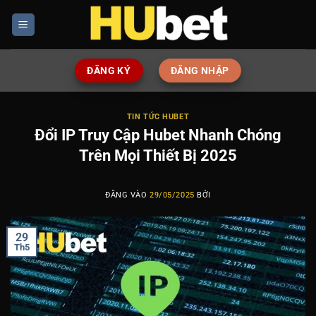
Bỏ
qua
nội
dung
ĐĂNG KÝ
ĐĂNG NHẬP
TIN TỨC HUBET
Đổi IP Truy Cập Hubet Nhanh Chóng
Trên Mọi Thiết Bị 2025
ĐĂNG VÀO
29/05/2025
BỞI
29
Th5