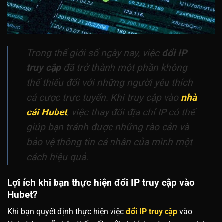
Trong thế giới số ngày nay, việc
đổi IP
truy cập
đã trở thành một phần không
thể thiếu đối với những người yêu thích
cá cược trực tuyến. Khi truy cập vào
nhà
cái Hubet
, việc thay đổi địa chỉ IP có thể
giúp bạn tránh được những rào cản và
bảo vệ thông tin cá nhân của mình một
cách hiệu quả.
Lợi ích khi bạn thực hiện đổi IP truy cập vào
Hubet?
Khi bạn quyết định thực hiện việc
đổi IP truy cập
vào