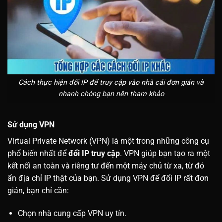
Cách thực hiện đổi IP để truy cập vào nhà cái đơn giản và
nhanh chóng bạn nên tham khảo
Sử dụng VPN
Virtual Private Network (VPN) là một trong những công cụ
phổ biến nhất để
đổi IP truy cập
. VPN giúp bạn tạo ra một
kết nối an toàn và riêng tư đến một máy chủ từ xa, từ đó
ẩn địa chỉ IP thật của bạn. Sử dụng VPN để đổi IP rất đơn
giản, bạn chỉ cần:
Chọn nhà cung cấp VPN uy tín.