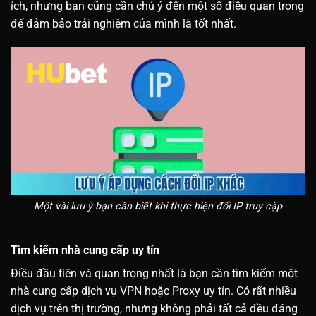
ích, nhưng bạn cũng cần chú ý đến một số điều quan trọng
để đảm bảo trải nghiệm của mình là tốt nhất.
Một vài lưu ý bạn cần biết khi thực hiện đổi IP truy cập
Tìm kiếm nhà cung cấp uy tín
Điều đầu tiên và quan trọng nhất là bạn cần tìm kiếm một
nhà cung cấp dịch vụ VPN hoặc Proxy uy tín. Có rất nhiều
dịch vụ trên thị trường, nhưng không phải tất cả đều đáng