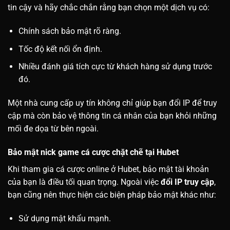
tin cậy và hãy chắc chắn rằng bạn chọn một dịch vụ có:
Chính sách bảo mật rõ ràng.
Tốc độ kết nối ổn định.
Nhiều đánh giá tích cực từ khách hàng sử dụng trước
đó.
Một nhà cung cấp uy tín không chỉ giúp bạn đổi IP để truy
cập mà còn bảo vệ thông tin cá nhân của bạn khỏi những
mối đe dọa từ bên ngoài.
Bảo mật nick game cá cược chặt chẽ tại Hubet
Khi tham gia cá cược online ở Hubet, bảo mật tài khoản
của bạn là điều tối quan trọng. Ngoài việc
đổi IP truy cập
,
bạn cũng nên thực hiện các biện pháp bảo mật khác như:
Sử dụng mật khẩu mạnh.