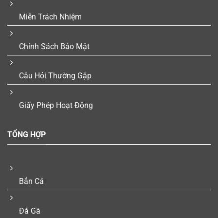
Miễn Trách Nhiệm
Chính Sách Bảo Mật
Câu Hỏi Thường Gặp
Giấy Phép Hoạt Động
TỔNG HỢP
Bắn Cá
Đá Gà